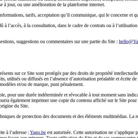
 à jour, ou une amélioration de la plateforme internet.
nformations, tarifs, acceptation qu’il communique, qui le concerne et qu
l’accès, à la consultation, dans le cadre de contrats ou à l’utilisation
uestions, suggestions ou commentaires sur une partie du Site :
hello@Ya
ents sur ce Site sont protégés par des droits de propriété intellectuelle
s, utilisés ou diffusés en l’absence d’autorisation préalable et écrite de
et modèles et/ou de marque, puni pénalement.
ble, pour une durée indéterminée et révocable à tout moment sans indicat
pourra également imprimer une copie du contenu affiché sur le Site pour 
origine du Site.
echniques de protection des documents et des éléments multimédias. La r
te à l’adresse :
Yago.be
est autorisée. Cette autorisation ne s’applique pa
 façon aux mineurs. Toute utilisation du Site et de ses composantes non 