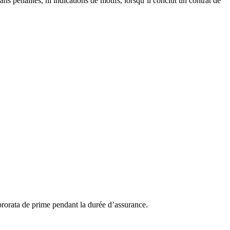
s pénalités, ni indications de motifs, lorsqu’il conclut un contrat de
prorata de prime pendant la durée d’assurance.