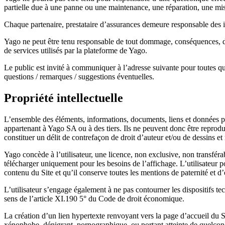
partielle due à une panne ou une maintenance, une réparation, une mise
Chaque partenaire, prestataire d’assurances demeure responsable des i
Yago ne peut être tenu responsable de tout dommage, conséquences, dû à 
de services utilisés par la plateforme de Yago.
Le public est invité à communiquer à l’adresse suivante pour toutes q
questions / remarques / suggestions éventuelles.
Propriété intellectuelle
L’ensemble des éléments, informations, documents, liens et données prés
appartenant à Yago SA ou à des tiers. Ils ne peuvent donc être reproduit
constituer un délit de contrefaçon de droit d’auteur et/ou de dessins 
Yago concède à l’utilisateur, une licence, non exclusive, non transféra
télécharger uniquement pour les besoins de l’affichage. L’utilisateur 
contenu du Site et qu’il conserve toutes les mentions de paternité et d’
L’utilisateur s’engage également à ne pas contourner les dispositifs t
sens de l’article XI.190 5° du Code de droit économique.
La création d’un lien hypertexte renvoyant vers la page d’accueil du Si
xénophobe, dénigrant, pornographique, ou portant atteinte de quelconque