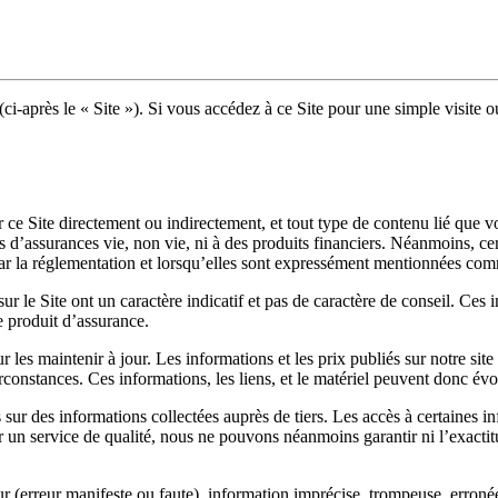
ci-après le « Site »). Si vous accédez à ce Site pour une simple visite 
r ce Site directement ou indirectement, et tout type de contenu lié que v
its d’assurances vie, non vie, ni à des produits financiers. Néanmoins, 
 par la réglementation et lorsqu’elles sont expressément mentionnées com
sur le Site ont un caractère indicatif et pas de caractère de conseil. Ces 
e produit d’assurance.
 les maintenir à jour. Les informations et les prix publiés sur notre site
irconstances. Ces informations, les liens, et le matériel peuvent donc év
sur des informations collectées auprès de tiers. Les accès à certaines in
r un service de qualité, nous ne pouvons néanmoins garantir ni l’exactitu
 (erreur manifeste ou faute), information imprécise, trompeuse, erroné