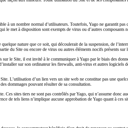
sible à un nombre normal d’utilisateurs. Toutefois, Yago ne garantit pas q
r qui le met à disposition sont exempts de virus ou d’autres composants n
quelque nature que ce soit, qui découlerait de la suspension, de l’interr
u partie du Site ou encore de virus ou autres éléments nocifs présents sur l
fs sur le Site, il est invité à le communiquer à Yago par le biais des don
r d’installer sur son ordinateur les firewalls, anti-virus et autres logici
le Site. L’utilisation d’un lien vers un site web ne constitue pas une qu
le des dommages pouvant résulter de sa consultation.
te. Ces sites tiers ne sont pas contrôlés par Yago, qui n’assume donc au
ence de tels liens n’implique aucune approbation de Yago quant à ces sites