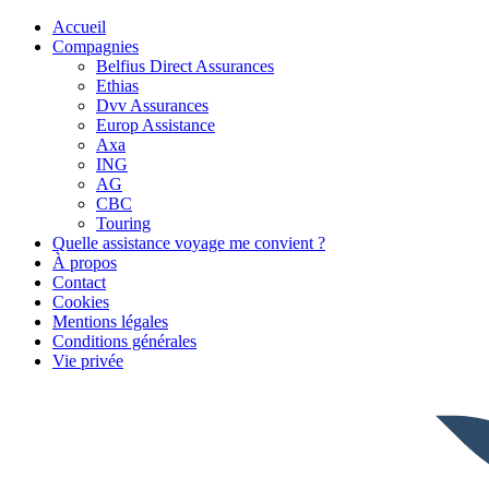
Accueil
Compagnies
Belfius Direct Assurances
Ethias
Dvv Assurances
Europ Assistance
Axa
ING
AG
CBC
Touring
Quelle assistance voyage me convient ?
À propos
Contact
Cookies
Mentions légales
Conditions générales
Vie privée