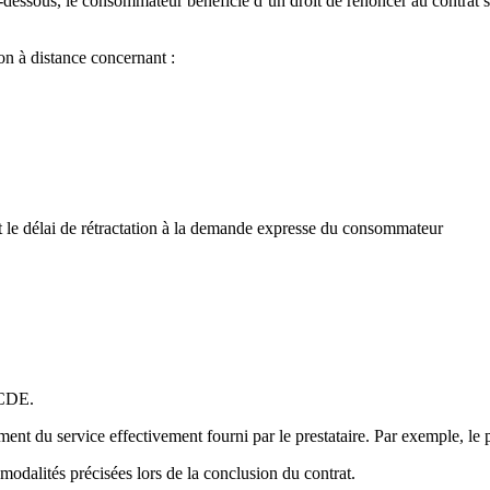
dessous, le consommateur bénéficie d’un droit de renoncer au contrat san
on à distance concernant :
t le délai de rétractation à la demande expresse du consommateur
8 CDE.
nt du service effectivement fourni par le prestataire. Par exemple, le 
 modalités précisées lors de la conclusion du contrat.