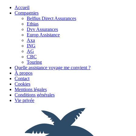
Accueil
Compagnies
Belfius Direct Assurances
Ethias
Dvv Assurances
Europ Assistance
Axa
ING
AG
CBC
Touring
Quelle assistance voyage me convient ?
À propos
Contact
Cookies
Mentions légales
Conditions générales
Vie privée